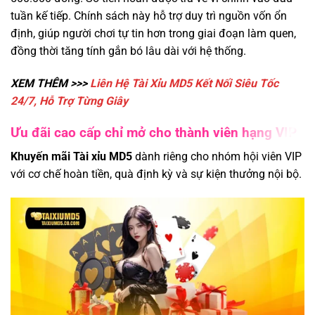
tuần kế tiếp. Chính sách này hỗ trợ duy trì nguồn vốn ổn
định, giúp người chơi tự tin hơn trong giai đoạn làm quen,
đồng thời tăng tính gắn bó lâu dài với hệ thống.
XEM THÊM >>>
Liên Hệ Tài Xỉu MD5 Kết Nối Siêu Tốc
24/7, Hỗ Trợ Từng Giây
Ưu đãi cao cấp chỉ mở cho thành viên hạng VIP
Khuyến mãi Tài xỉu MD5
dành riêng cho nhóm hội viên VIP
với cơ chế hoàn tiền, quà định kỳ và sự kiện thưởng nội bộ.