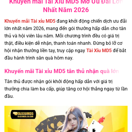
Khuyến mãi Tài Xỉu MD5 Mở Ưu Đãi Lớn
Nhất Năm 2026
Khuyến mãi Tài xỉu MD5
đang khởi động chiến dịch ưu đãi
lớn nhất năm 2026, mang đến gói thưởng hấp dẫn cho tân
thủ và hội viên lâu năm. Mỗi chương trình đều có giá trị
thật, điều kiện dễ nhận, thanh toán nhanh. Đừng bỏ lỡ cơ
hội nhận thưởng liền tay, truy cập ngay
Tài Xỉu MD5
để bắt
đầu hành trình săn quà hôm nay.
Khuyến mãi Tài xỉu MD5 tân thủ nhận quà lớn
Tân thủ được nhận gói khởi động hấp dẫn với giá trị
thưởng chia làm ba cấp, giúp tăng cơ hội thắng ngay từ lần
đầu.