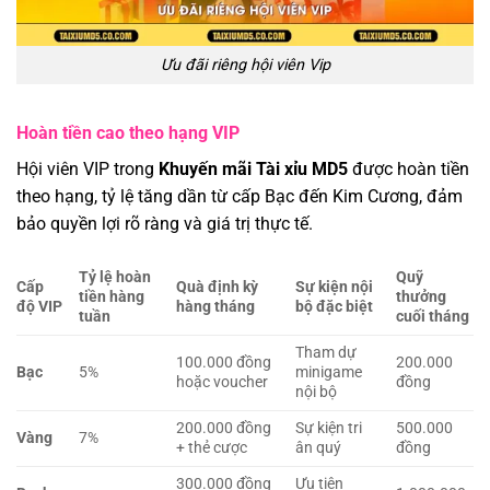
Ưu đãi riêng hội viên Vip
Hoàn tiền cao theo hạng VIP
Hội viên VIP trong
Khuyến mãi Tài xỉu MD5
được hoàn tiền
theo hạng, tỷ lệ tăng dần từ cấp Bạc đến Kim Cương, đảm
bảo quyền lợi rõ ràng và giá trị thực tế.
Tỷ lệ hoàn
Quỹ
Cấp
Quà định kỳ
Sự kiện nội
tiền hàng
thưởng
độ VIP
hàng tháng
bộ đặc biệt
tuần
cuối tháng
Tham dự
100.000 đồng
200.000
Bạc
5%
minigame
hoặc voucher
đồng
nội bộ
200.000 đồng
Sự kiện tri
500.000
Vàng
7%
+ thẻ cược
ân quý
đồng
300.000 đồng
Ưu tiên