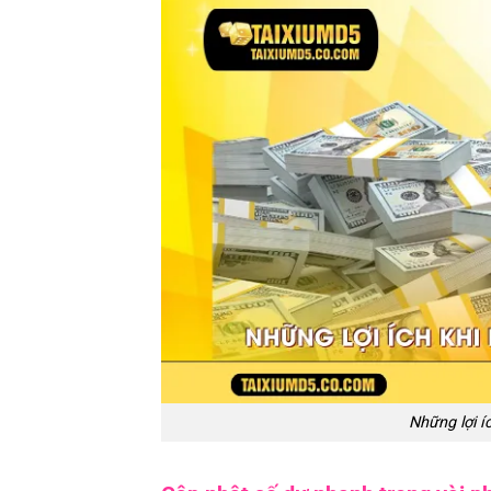
Những lợi í