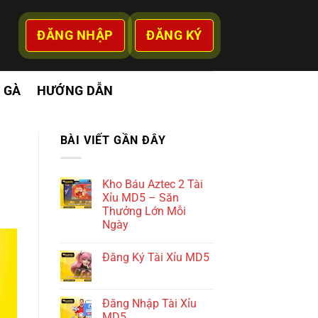
ĐĂNG NHẬP
ĐĂNG KÝ
 GÀ
HƯỚNG DẪN
BÀI VIẾT GẦN ĐÂY
Kho Báu Aztec 2 Tài
Xỉu MD5 – Săn
Thưởng Lớn Mỗi
Ngày
Đăng Ký Tài Xỉu MD5
Đăng Nhập Tài Xỉu
MD5