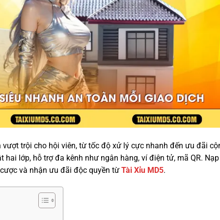
h vượt trội cho hội viên, từ tốc độ xử lý cực nhanh đến ưu đãi c
hai lớp, hỗ trợ đa kênh như ngân hàng, ví điện tử, mã QR. Nạp
 cược và nhận ưu đãi độc quyền từ
Tài Xỉu MD5
.