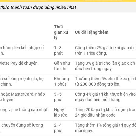
thức thanh toán được dùng nhiều nhất
Thời
gian xử
Ưu đãi tặng thêm
lý
 hàng liên kết, nhập số
1–3
Cộng thêm 2% giá trị khi giao dị
nh.
phút
trên 1 triệu đồng.
iettelPay để chuyển
Gần như
Tặng 3% giá trị cho lần giao dịch
tức thì
đầu tiên trong ngày.
mã số cùng mệnh giá, hệ
Khoảng
Thưởng thêm 5% cho thẻ có giá t
 chính.
1 phút
từ 200.000 đồng trở lên.
a hoặc MasterCard, nhập
3–5
Cộng 4% giá trị khi thực hiện vào
c tuyến.
phút
ngày đầu tiên mỗi tháng.
rong ví, hệ thống cập nhật
Ngay
Tăng 20% giá trị khi sử dụng tro
lập tức
24 giờ đầu nhận code.
ị, chuyển đúng số lượng
2–4
Tặng thêm 1% tổng giá trị quy đổ
.
phút
mỗi ngày.