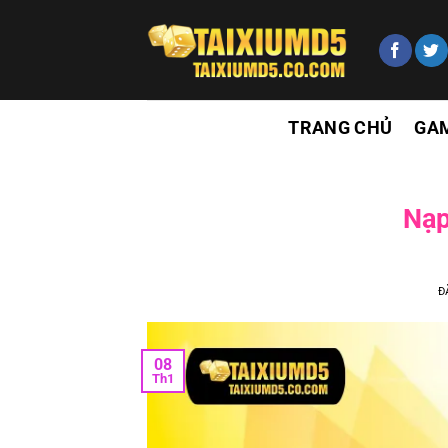
Bỏ
qua
nội
dung
TRANG CHỦ
GAM
Nạp
Đ
08
Th1