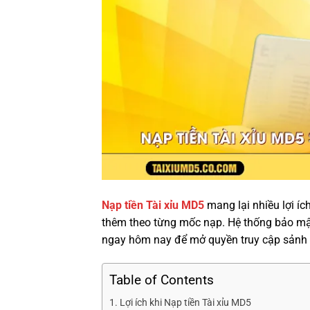
Nạp tiền Tài xỉu MD5
mang lại nhiều lợi íc
thêm theo từng mốc nạp. Hệ thống bảo mật 
ngay hôm nay để mở quyền truy cập sảnh
Table of Contents
Lợi ích khi Nạp tiền Tài xỉu MD5