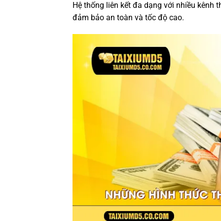
Hệ thống liên kết đa dạng với nhiều kênh 
đảm bảo an toàn và tốc độ cao.