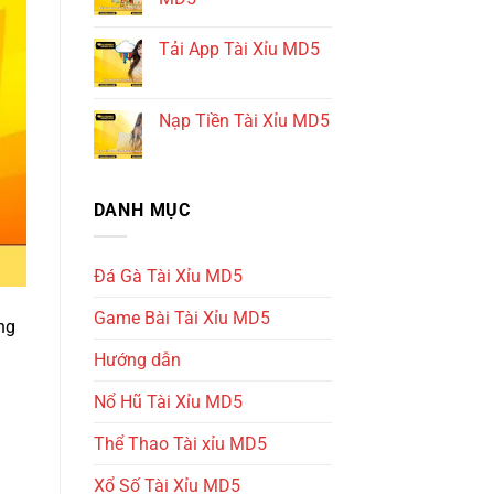
Tải App Tài Xỉu MD5
Nạp Tiền Tài Xỉu MD5
DANH MỤC
Đá Gà Tài Xỉu MD5
Game Bài Tài Xỉu MD5
ộng
Hướng dẫn
Nổ Hũ Tài Xỉu MD5
Thể Thao Tài xỉu MD5
Xổ Số Tài Xỉu MD5