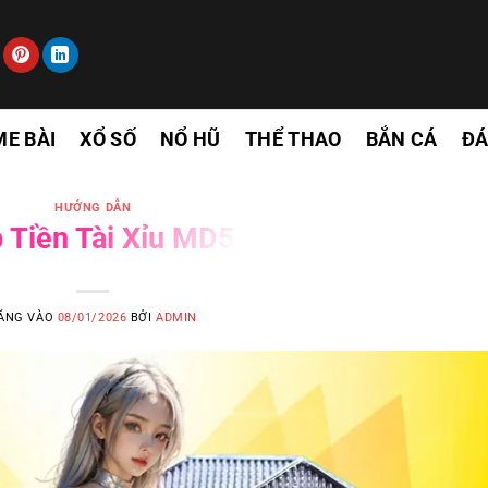
E BÀI
XỔ SỐ
NỔ HŨ
THỂ THAO
BẮN CÁ
ĐÁ
HƯỚNG DẪN
 Tiền Tài Xỉu MD5
ĂNG VÀO
08/01/2026
BỞI
ADMIN