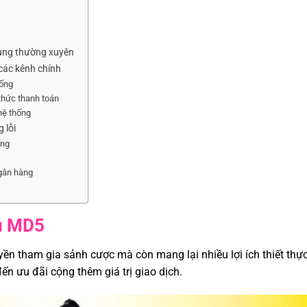
dụng thường xuyên
các kênh chính
hống
thức thanh toán
hệ thống
 lỗi
ống
ngân hàng
ỉu MD5
ền tham gia sảnh cược mà còn mang lại nhiều lợi ích thiết thự
đến ưu đãi cộng thêm giá trị giao dịch.