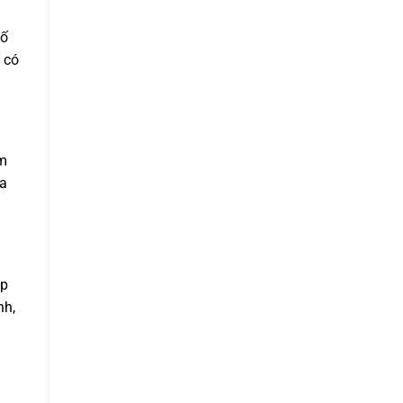
số
 có
ám
đa
ạp
nh,