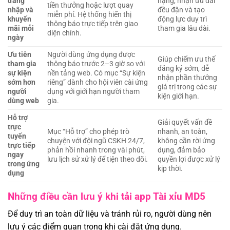
đăng
hạng, nhận ưu đãi
tiền thưởng hoặc lượt quay
nhập và
đều đặn và tạo
miễn phí. Hệ thống hiển thị
khuyến
động lực duy trì
thông báo trực tiếp trên giao
mãi mỗi
tham gia lâu dài.
diện chính.
ngày
Ưu tiên
Người dùng ứng dụng được
Giúp chiếm ưu thế
tham gia
thông báo trước 2–3 giờ so với
đăng ký sớm, dễ
sự kiện
nền tảng web. Có mục “Sự kiện
nhận phần thưởng
sớm hơn
riêng” dành cho hội viên cài ứng
giá trị trong các sự
người
dụng với giới hạn người tham
kiện giới hạn.
dùng web
gia.
Hỗ trợ
Giải quyết vấn đề
trực
Mục “Hỗ trợ” cho phép trò
nhanh, an toàn,
tuyến
chuyện với đội ngũ CSKH 24/7,
không cần rời ứng
trực tiếp
phản hồi nhanh trong vài phút,
dụng, đảm bảo
ngay
lưu lịch sử xử lý để tiện theo dõi.
quyền lợi được xử lý
trong ứng
kịp thời.
dụng
Những điều cần lưu ý khi tải app Tài xỉu MD5
Để duy trì an toàn dữ liệu và tránh rủi ro, người dùng nên
lưu ý các điểm quan trọng khi cài đặt ứng dụng.