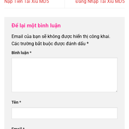
Nạp Tiền Tài Xỉu MD5
Đăng Nhập Tài Xỉu MD5
Để lại một bình luận
Email của bạn sẽ không được hiển thị công khai.
Các trường bắt buộc được đánh dấu
*
Bình luận
*
Tên
*