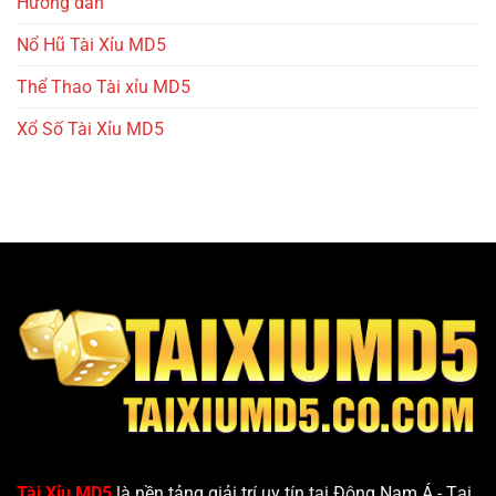
Hướng dẫn
Nổ Hũ Tài Xỉu MD5
Thể Thao Tài xỉu MD5
Xổ Số Tài Xỉu MD5
Tài Xỉu MD5
là nền tảng giải trí uy tín tại Đông Nam Á - Tại