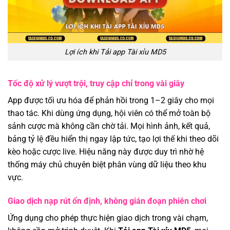
Lợi ích khi Tải app Tài xỉu MD5
Tốc độ xử lý vượt trội, truy cập chỉ trong vài giây
App được tối ưu hóa để phản hồi trong 1–2 giây cho mọi
thao tác. Khi dùng ứng dụng, hội viên có thể mở toàn bộ
sảnh cược mà không cần chờ tải. Mọi hình ảnh, kết quả,
bảng tỷ lệ đều hiển thị ngay lập tức, tạo lợi thế khi theo dõi
kèo hoặc cược live. Hiệu năng này được duy trì nhờ hệ
thống máy chủ chuyên biệt phân vùng dữ liệu theo khu
vực.
Giao dịch nạp rút ổn định, không gián đoạn phiên chơi
Ứng dụng cho phép thực hiện giao dịch trong vài chạm,