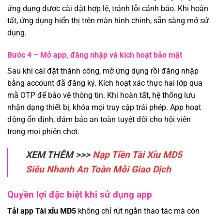
ứng dụng được cài đặt hợp lệ, tránh lỗi cảnh báo. Khi hoàn
tất, ứng dụng hiển thị trên màn hình chính, sẵn sàng mở sử
dụng.
Bước 4 – Mở app, đăng nhập và kích hoạt bảo mật
Sau khi cài đặt thành công, mở ứng dụng rồi đăng nhập
bằng account đã đăng ký. Kích hoạt xác thực hai lớp qua
mã OTP để bảo vệ thông tin. Khi hoàn tất, hệ thống lưu
nhận dạng thiết bị, khóa mọi truy cập trái phép. App hoạt
động ổn định, đảm bảo an toàn tuyệt đối cho hội viên
trong mọi phiên chơi.
XEM THÊM >>>
Nạp Tiền Tài Xỉu MD5
Siêu Nhanh An Toàn Mỗi Giao Dịch
Quyền lợi đặc biệt khi sử dụng app
Tải app Tài xỉu MD5
không chỉ rút ngắn thao tác mà còn