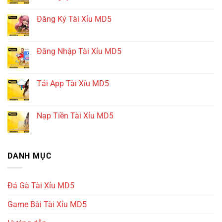
Đăng Ký Tài Xỉu MD5
Đăng Nhập Tài Xỉu MD5
Tải App Tài Xỉu MD5
Nạp Tiền Tài Xỉu MD5
DANH MỤC
Đá Gà Tài Xỉu MD5
Game Bài Tài Xỉu MD5