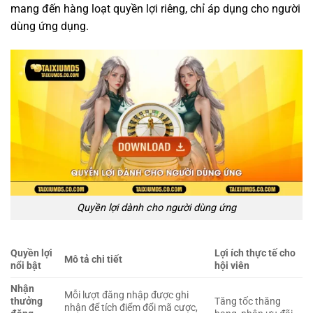
mang đến hàng loạt quyền lợi riêng, chỉ áp dụng cho người
dùng ứng dụng.
Quyền lợi dành cho người dùng ứng
Quyền lợi
Lợi ích thực tế cho
Mô tả chi tiết
nổi bật
hội viên
Nhận
Mỗi lượt đăng nhập được ghi
thưởng
Tăng tốc thăng
nhận để tích điểm đổi mã cược,