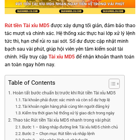
R
út tiền Tài xỉu MD
5
được xây dựng tối giản, đảm bảo thao
tác mượt và chính xác. Hệ thống xác thực hai lớp xử lý lệnh
tức thì, hạn chế rủi ro sai sót. Số dư được cập nhật minh
bạch sau vài phút, giúp hội viên yên tâm kiểm soát tài
chính. Hãy truy cập
Tài xỉu MD5
để nhận khoản thanh toán
an toàn ngay hôm nay.
Table of Contents
Hoàn tất bước chuẩn bị trước khi Rút tiền Tài xỉu MD5
Tài khoản phải được xác minh và còn số dư hợp lệ
Tài khoản ngân hàng phải cùng tên người đăng ký
Kiểm tra thời gian hệ thống xử lý giao dịch trong ngày
Thao tác Rút tiền Tài xỉu MD5 nhanh trong vài phút
Bước 1 – Đăng nhập đường link Tài xỉu MD5 chính chủ
Bước 2 – Chọn mục Rút tiền và nhập lệnh