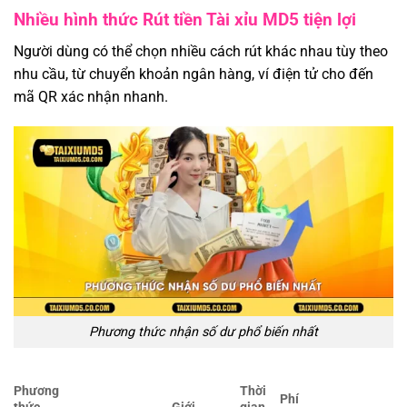
Nhiều hình thức Rút tiền Tài xỉu MD5 tiện lợi
Người dùng có thể chọn nhiều cách rút khác nhau tùy theo
nhu cầu, từ chuyển khoản ngân hàng, ví điện tử cho đến
mã QR xác nhận nhanh.
Phương thức nhận số dư phổ biến nhất
Phương
Thời
Phí