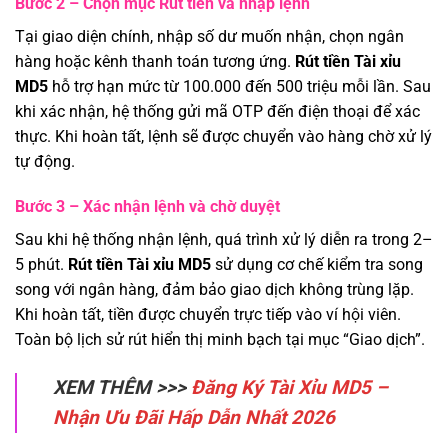
Bước 2 – Chọn mục Rút tiền và nhập lệnh
Tại giao diện chính, nhập số dư muốn nhận, chọn ngân
hàng hoặc kênh thanh toán tương ứng.
Rút tiền Tài xỉu
MD5
hỗ trợ hạn mức từ 100.000 đến 500 triệu mỗi lần. Sau
khi xác nhận, hệ thống gửi mã OTP đến điện thoại để xác
thực. Khi hoàn tất, lệnh sẽ được chuyển vào hàng chờ xử lý
tự động.
Bước 3 – Xác nhận lệnh và chờ duyệt
Sau khi hệ thống nhận lệnh, quá trình xử lý diễn ra trong 2–
5 phút.
Rút tiền Tài xỉu MD5
sử dụng cơ chế kiểm tra song
song với ngân hàng, đảm bảo giao dịch không trùng lặp.
Khi hoàn tất, tiền được chuyển trực tiếp vào ví hội viên.
Toàn bộ lịch sử rút hiển thị minh bạch tại mục “Giao dịch”.
XEM THÊM >>>
Đăng Ký Tài Xỉu MD5 –
Nhận Ưu Đãi Hấp Dẫn Nhất 2026