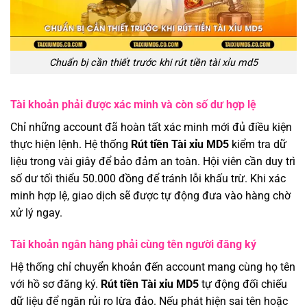
Chuẩn bị cần thiết trước khi rút tiền tài xỉu md5
Tài khoản phải được xác minh và còn số dư hợp lệ
Chỉ những account đã hoàn tất xác minh mới đủ điều kiện
thực hiện lệnh. Hệ thống
Rút tiền Tài xỉu MD5
kiểm tra dữ
liệu trong vài giây để bảo đảm an toàn. Hội viên cần duy trì
số dư tối thiểu 50.000 đồng để tránh lỗi khấu trừ. Khi xác
minh hợp lệ, giao dịch sẽ được tự động đưa vào hàng chờ
xử lý ngay.
Tài khoản ngân hàng phải cùng tên người đăng ký
Hệ thống chỉ chuyển khoản đến account mang cùng họ tên
với hồ sơ đăng ký.
Rút tiền Tài xỉu MD5
tự động đối chiếu
dữ liệu để ngăn rủi ro lừa đảo. Nếu phát hiện sai tên hoặc