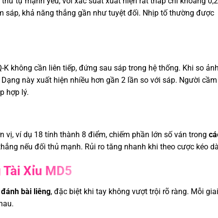
 thứ tự mạnh yếu, với xác suất xuất hiện rất thấp chỉ khoảng 0,2
ắm sáp, khả năng thắng gần như tuyệt đối. Nhịp tố thường được
K không cần liên tiếp, đứng sau sáp trong hệ thống. Khi so ảnh
ất. Dạng này xuất hiện nhiều hơn gần 2 lần so với sáp. Người cầm
p hợp lý.
 vị, ví dụ 18 tính thành 8 điểm, chiếm phần lớn số ván trong
cá
hắng nếu đối thủ mạnh. Rủi ro tăng nhanh khi theo cược kéo dà
g Tài Xỉu MD5
 đánh bài liêng
, đặc biệt khi tay không vượt trội rõ ràng. Mỗi gia
hau.