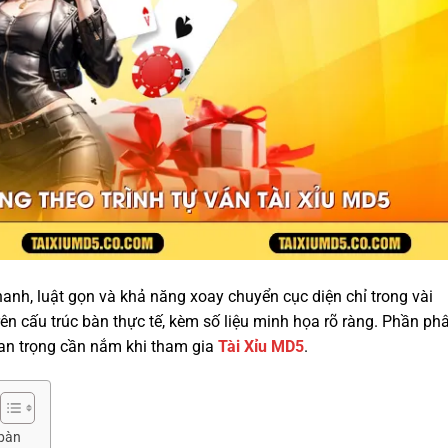
hanh, luật gọn và khả năng xoay chuyển cục diện chỉ trong vài
rên cấu trúc bàn thực tế, kèm số liệu minh họa rõ ràng. Phần ph
quan trọng cần nắm khi tham gia
Tài Xỉu MD5
.
 bàn