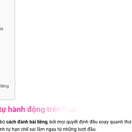
ua
liêng
 tự hành động trên bàn
 bộ
cách đánh bài liêng
, bởi mọi quyết định đều xoay quanh thứ
ình tự hạn chế sai lầm ngay từ những lượt đầu.