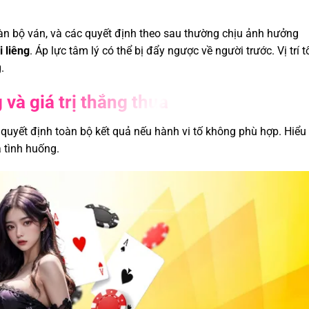
toàn bộ ván, và các quyết định theo sau thường chịu ảnh hưởng
 liêng
. Áp lực tâm lý có thể bị đẩy ngược về người trước. Vị trí t
.
 và giá trị thắng thua
uyết định toàn bộ kết quả nếu hành vi tố không phù hợp. Hiểu
á tình huống.