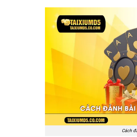
Cách đá