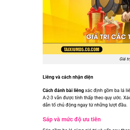
Giá t
Liêng và cách nhận diện
Cách đánh bài liêng
xác định gồm ba lá liê
A-2-3 vẫn được tính thấp theo quy ước. Xá
dẫn tố chủ động ngay từ những lượt đầu.
Sáp và mức độ ưu tiên