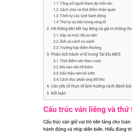
Tổng số người tham dự mỗi ván
Cách chia và thời điểm nhận quân
Trình tự các lượt hành động
Thứ tự ưu tiên trong vòng tố
Hệ thống liên kết tay liêng và giá trị thắng th
Sáp và mức độ ưu tiên
Ảnh và cách so sánh
Trường hợp điểm thường
Phân tích hành vi tố trong Tài Xỉu MD5
Thời điểm nên theo cược
Khi nào nên tố thêm
Dấu hiệu nên bỏ sớm
Cách đọc phản ứng đối thủ
Các yếu tố thực tế ảnh hưởng cách đánh bài 
Kết luận
Cấu trúc ván liêng và thứ
Cấu trúc ván giữ vai trò nền tảng cho toàn
hành động và nhịp diễn biến. Hiểu đúng tr