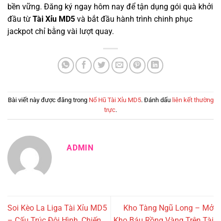
bền vững. Đăng ký ngay hôm nay để tận dụng gói quà khởi
đầu từ
Tài Xỉu MD5
và bắt đầu hành trình chinh phục
jackpot chỉ bằng vài lượt quay.
Bài viết này được đăng trong
Nổ Hũ Tài Xỉu MD5
. Đánh dấu
liên kết thường
trực
.
ADMIN
Soi Kèo La Liga Tài Xỉu MD5
Kho Tàng Ngũ Long – Mở
– Cấu Trúc Đội Hình, Chiến
Kho Báu Rồng Vàng Trên Tài