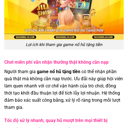
Lợi ích khi tham gia game nổ hũ tặng tiền
Chơi miễn phí vẫn nhận thưởng thật không cần nạp
Người tham gia
game nổ hũ tặng tiền
có thể nhận phần
quà thật mà không cần nạp trước. Ưu đãi này giúp hội viên
làm quen nhanh với cơ chế vận hành của trò chơi, đồng
thời tạo khởi đầu thuận lợi để tích lũy lợi nhuận. Hệ thống
đảm bảo xác suất công bằng, xử lý rõ ràng trong mỗi lượt
tham gia.
Tốc độ xử lý nhanh, quay hũ mượt trên mọi thiết bị