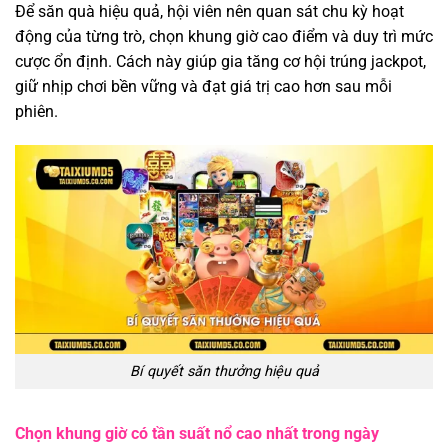
Để săn quà hiệu quả, hội viên nên quan sát chu kỳ hoạt
động của từng trò, chọn khung giờ cao điểm và duy trì mức
cược ổn định. Cách này giúp gia tăng cơ hội trúng jackpot,
giữ nhịp chơi bền vững và đạt giá trị cao hơn sau mỗi
phiên.
Bí quyết săn thưởng hiệu quả
Chọn khung giờ có tần suất nổ cao nhất trong ngày