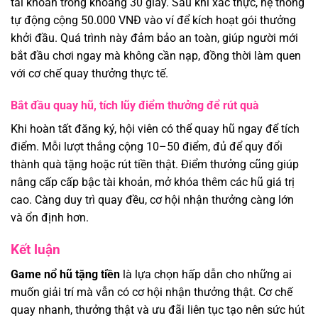
tài khoản trong khoảng 30 giây. Sau khi xác thực, hệ thống
tự động cộng 50.000 VNĐ vào ví để kích hoạt gói thưởng
khởi đầu. Quá trình này đảm bảo an toàn, giúp người mới
bắt đầu chơi ngay mà không cần nạp, đồng thời làm quen
với cơ chế quay thưởng thực tế.
Bắt đầu quay hũ, tích lũy điểm thưởng để rút quà
Khi hoàn tất đăng ký, hội viên có thể quay hũ ngay để tích
điểm. Mỗi lượt thắng cộng 10–50 điểm, đủ để quy đổi
thành quà tặng hoặc rút tiền thật. Điểm thưởng cũng giúp
nâng cấp cấp bậc tài khoản, mở khóa thêm các hũ giá trị
cao. Càng duy trì quay đều, cơ hội nhận thưởng càng lớn
và ổn định hơn.
Kết luận
Game nổ hũ tặng tiền
là lựa chọn hấp dẫn cho những ai
muốn giải trí mà vẫn có cơ hội nhận thưởng thật. Cơ chế
quay nhanh, thưởng thật và ưu đãi liên tục tạo nên sức hút