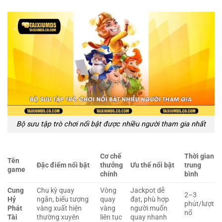
Bộ sưu tập trò chơi nổi bật được nhiều người tham gia nhất
Cơ chế
Thời gian
Tên
Đặc điểm nổi bật
thưởng
Ưu thế nổi bật
trung
game
chính
bình
Cung
Chu kỳ quay
Vòng
Jackpot dễ
2–3
Hỷ
ngắn, biểu tượng
quay
đạt, phù hợp
phút/lượt
Phát
vàng xuất hiện
vàng
người muốn
nổ
Tài
thường xuyên
liên tục
quay nhanh